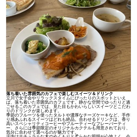
落ち着いた雰囲気のカフェで楽しむスイーツ＆ドリンク
立川で女子会やリラックスタイムにぴったりのスポットといえ
ば、落ち着いた雰囲気のカフェです。静かな空間でゆったりと過
ごせるこのカフェでは、見た目もかわいらしいスイーツとこだわ
りのドリンクが楽しめます。
季節のフルーツを使ったタルトや濃厚なチーズケーキなど、手作
り感あふれるスイーツはどれも絶品。合わせるドリンクは、香り
高いスペシャリティコーヒーやフルーティーなフレーバーティ
ー、さらには季節限定のオリジナルカクテルも用意されており、
気分に合わせて選べるのが魅力です。
店内はナチュラルな木のぬくもりと柔らかな照明が心地よく、会