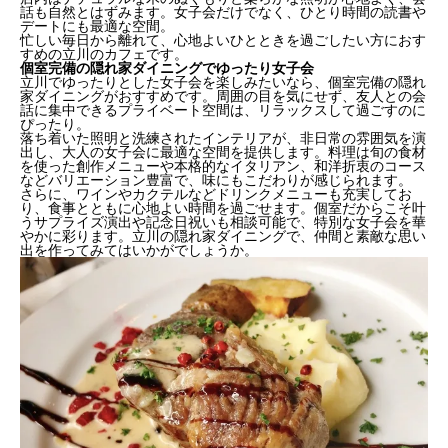
話も自然とはずみます。女子会だけでなく、ひとり時間の読書や
デートにも最適な空間。
忙しい毎日から離れて、心地よいひとときを過ごしたい方におす
すめの立川のカフェです。
個室完備の隠れ家ダイニングでゆったり女子会
立川でゆったりとした女子会を楽しみたいなら、個室完備の隠れ
家ダイニングがおすすめです。周囲の目を気にせず、友人との会
話に集中できるプライベート空間は、リラックスして過ごすのに
ぴったり。
落ち着いた照明と洗練されたインテリアが、非日常の雰囲気を演
出し、大人の女子会に最適な空間を提供します。料理は旬の食材
を使った創作メニューや本格的なイタリアン、和洋折衷のコース
などバリエーション豊富で、味にもこだわりが感じられます。
インスタ映え抜群！彩り豊かな創作料理のお店
さらに、ワインやカクテルなどドリンクメニューも充実してお
落ち着いた雰囲気のカフェで楽しむスイーツ＆ドリン
り、食事とともに心地よい時間を過ごせます。個室だからこそ叶
うサプライズ演出や記念日祝いも相談可能で、特別な女子会を華
ク
やかに彩ります。立川の隠れ家ダイニングで、仲間と素敵な思い
個室完備の隠れ家ダイニングでゆったり女子会
出を作ってみてはいかがでしょうか。
ワインと相性抜群のイタリアンレストランで乾杯