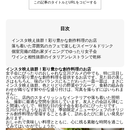
この記事のタイトルとURLをコピーする
目次
インスタ映え抜群！彩り豊かな創作料理のお店
落ち着いた雰囲気のカフェで楽しむスイーツ＆ドリンク
個室完備の隠れ家ダイニングでゆったり女子会
ワインと相性抜群のイタリアンレストランで乾杯
インスタ映え抜群！彩り豊かな創作料理のお店
女子会にぴったりのおしゃれな立川グルメの中でも、特に注目し
たいのが彩り豊かな創作料理を提供するお店です。見た目の美し
さはもちろん、味のバランスにもこだわった一皿一皿は、まさに
インスタ映え抜群。色とりどりの野菜やフルーツ、食材の組み合
わせが織りなす鮮やかな盛り付けは、写真を撮らずにはいられま
せん。
さらに、店内のスタイリッシュなインテリアや落ち着いた照明
も、撮影に最適な空間を演出しています。友人との会話も弾むこ
と間違いなしで、特別な日の女子会を彩るのにぴったりです。
立川のそのようなお店では、季節限定メニューやシェフのオリジ
ナル創作料理が登場することも多く、訪れるたびに新しい発見が
あります。
おしゃれで美味しい料理とともに、心に残る素敵な時間を過ごし
てみてはいかがでしょうか。