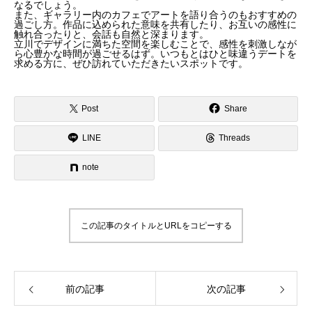
なるでしょう。
また、ギャラリー内のカフェでアートを語り合うのもおすすめの
過ごし方。作品に込められた意味を共有したり、お互いの感性に
触れ合ったりと、会話も自然と深まります。
立川でデザインに満ちた空間を楽しむことで、感性を刺激しなが
ら心豊かな時間が過ごせるはず。いつもとはひと味違うデートを
求める方に、ぜひ訪れていただきたいスポットです。
Post
Share
LINE
Threads
note
この記事のタイトルとURLをコピーする
前の記事
次の記事