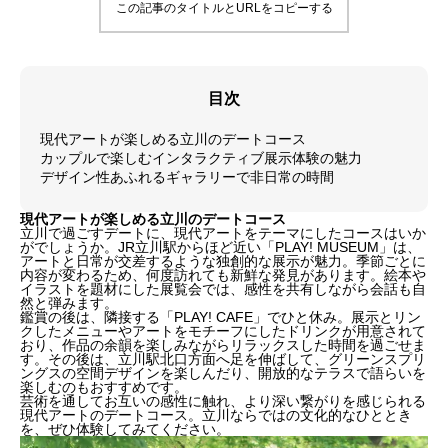
この記事のタイトルとURLをコピーする
目次
現代アートが楽しめる立川のデートコース
カップルで楽しむインタラクティブ展示体験の魅力
デザイン性あふれるギャラリーで非日常の時間
現代アートが楽しめる立川のデートコース
立川で過ごすデートに、現代アートをテーマにしたコースはいか
がでしょうか。JR立川駅からほど近い「PLAY! MUSEUM」は、
アートと日常が交差するような独創的な展示が魅力。季節ごとに
内容が変わるため、何度訪れても新鮮な発見があります。絵本や
イラストを題材にした展覧会では、感性を共有しながら会話も自
然と弾みます。
鑑賞の後は、隣接する「PLAY! CAFE」でひと休み。展示とリン
クしたメニューやアートをモチーフにしたドリンクが用意されて
おり、作品の余韻を楽しみながらリラックスした時間を過ごせま
す。その後は、立川駅北口方面へ足を伸ばして、グリーンスプリ
ングスの空間デザインを楽しんだり、開放的なテラスで語らいを
楽しむのもおすすめです。
芸術を通してお互いの感性に触れ、より深い繋がりを感じられる
現代アートのデートコース。立川ならではの文化的なひととき
を、ぜひ体験してみてください。