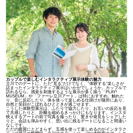
カップルで楽しむインタラクティブ展示体験の魅力
立川でのデートに、ただ“見る”だけでなく、“体験する”楽しさが
詰まったインタラクティブ展示はいかがでしょうか。カップルで
訪れるなら、感覚を刺激するような展示が多く揃う「PLAY!
MUSEUM」や「ファーレ立川アート」は特におすすめ。触れた
り、音に反応したり、体を使って楽しめる仕掛けが随所にあり、
自然と笑顔がこぼれるひとときが過ごせます。
こうした体験型展示は、ふたりで協力したり、お互いの反応を見
て共感したりと、距離を縮めるきっかけにもなります。インスタ
映えするアートの前で写真を撮ったり、驚きや発見をシェアした
りと、会話も弾みやすく、思い出に残るデートになること間違い
なしです。
ただの鑑賞にとどまらず、五感を使って楽しめるのがインタラク