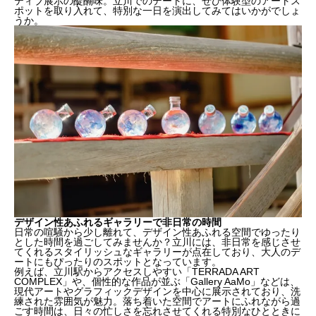
ティブ展示の醍醐味。立川でのデートに、ぜひ体験型のアートス
ポットを取り入れて、特別な一日を演出してみてはいかがでしょ
うか。
現代アートが楽しめる立川のデートコース
カップルで楽しむインタラクティブ展示体験の魅力
デザイン性あふれるギャラリーで非日常の時間
デザイン性あふれるギャラリーで非日常の時間
日常の喧騒から少し離れて、デザイン性あふれる空間でゆったり
とした時間を過ごしてみませんか？立川には、非日常を感じさせ
てくれるスタイリッシュなギャラリーが点在しており、大人のデ
ートにもぴったりのスポットとなっています。
例えば、立川駅からアクセスしやすい「TERRADA ART
COMPLEX」や、個性的な作品が並ぶ「Gallery AaMo」などは、
現代アートやグラフィックデザインを中心に展示されており、洗
練された雰囲気が魅力。落ち着いた空間でアートにふれながら過
ごす時間は、日々の忙しさを忘れさせてくれる特別なひとときに