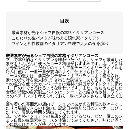
目次
厳選素材が光るシェフ自慢の本格イタリアンコース
こだわりの生パスタが味わえる隠れ家イタリアン
ワインと相性抜群のイタリアン料理で大人の夜を演出
厳選素材が光るシェフ自慢の本格イタリアンコース
立川で本格的なイタリアンを味わいたいなら、シェフが厳選した
素材をふんだんに使ったコース料理がおすすめです。地元の新鮮
な野菜や魚介、こだわりのイタリア産チーズやオリーブオイルを
巧みに使い、一皿一皿が芸術のように仕上げられています。
コースの魅力は、前菜からデザートまでバランスよく構成され、
素材の持ち味を最大限に引き出した調理法にあります。例えば、
旬の魚介を使ったカルパッチョは素材の鮮度がダイレクトに伝わ
り、口の中でとろけるような味わいです。また、もちもちとした
食感が特徴の自家製生パスタは、ソースとの絡みも抜群。ワイン
とのペアリングも考えられており、味の深みをさらに引き立てま
す。
落ち着いた雰囲気の店内で、シェフの技が光る料理の数々をゆっ
たりと堪能できるのも魅力。記念日や特別な日のディナーにぴっ
たりで、贅沢な時間を演出してくれます。
立川で本格イタリアンの名店を探しているなら、ぜひ一度このシ
ェフ自慢の厳選素材コースを体験してみてください。味わい深く
心に残るひとときが待っています。