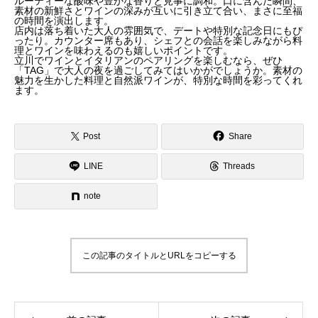
ルーティーな酸味や豊かな香りと見事に調和。口に含んだ瞬間、
素材の新鮮さとワインの深みが互いに引き立て合い、まさに至福
の時間を演出します。
店内は落ち着いた大人の雰囲気で、デートや特別な記念日にもぴ
ったり。カウンター席もあり、シェフとの会話を楽しみながら料
理とワインを味わえるのも嬉しいポイントです。
立川でワインとイタリアンのペアリングを楽しむなら、ぜひ
「TAG」で大人の夜を過ごしてみてはいかがでしょうか。素材の
魅力を生かした料理と自然派ワインが、特別な時間を彩ってくれ
ます。
Post
Share
LINE
Threads
note
この記事のタイトルとURLをコピーする