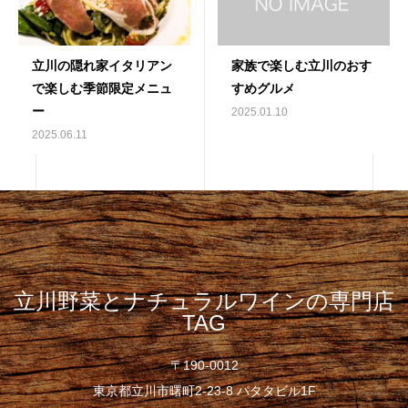
立川の隠れ家イタリアン
家族で楽しむ立川のおす
で楽しむ季節限定メニュ
すめグルメ
ー
2025.01.10
2025.06.11
立川野菜とナチュラルワインの専門店
TAG
〒190-0012
東京都立川市曙町2-23-8 パタタビル1F