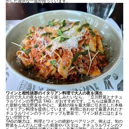
かした贅沢な一皿が待っています。
厳選素材が光るシェフ自慢の本格イタリアンコース
こだわりの生パスタが味わえる隠れ家イタリアン
ワインと相性抜群のイタリアン料理で大人の夜を演出
ワインと相性抜群のイタリアン料理で大人の夜を演出
立川で大人の夜をゆったり楽しみたいなら、「立川野菜とナチュ
ラルワインの専門店 TAG」がおすすめです。こちらは厳選され
た新鮮な地元野菜を中心に、素材の味を最大限に引き出した本格
イタリアン料理を提供しています。料理に合わせて厳選されたナ
チュラルワインのラインナップも豊富で、ワイン好きにはたまら
ない空間です。
TAGの魅力は、料理とワインの絶妙なペアリング。例えば、旬の
野菜をふんだんに使った前菜やパスタは、ナチュラルワインのフ