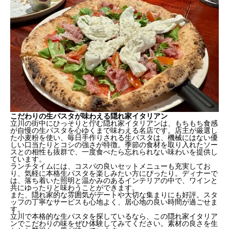
こだわりの生パスタが味わえる隠れ家イタリアン
立川の街中にひっそりと佇む隠れ家イタリアンは、もちもち食感
が自慢の生パスタを心ゆくまで味わえる名店です。店主が厳選し
た小麦粉を使い、毎日手作りされる生パスタは、機械にはない優
しい口当たりとコシの強さが特徴。季節の食材を取り入れたソー
スとの相性も抜群で、一度食べたら忘れられない味わいを提供し
ています。
ランチタイムには、コスパの良いセットメニューも充実してお
り、気軽に本格生パスタを楽しみたい方にぴったり。ディナーで
は、落ち着いた照明と温かみのあるインテリアの中で、ワインと
共にゆったりと味わうことができます。
また、隠れ家的な雰囲気がデートや大切な集まりにも好評。スタ
ッフの丁寧なサービスも心地よく、居心地の良い時間が過ごせま
す。
立川で本格的な生パスタを探しているなら、この隠れ家イタリア
ンでこだわりの味をぜひ体験してみてください。素材の良さを生