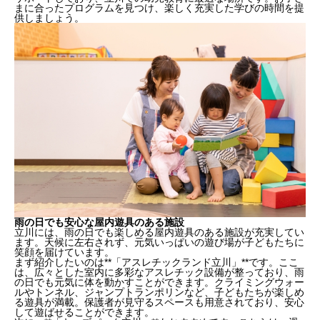
まに合ったプログラムを見つけ、楽しく充実した学びの時間を提
供しましょう。
雨の日でも安心な屋内遊具のある施設
立川には、雨の日でも楽しめる屋内遊具のある施設が充実してい
ます。天候に左右されず、元気いっぱいの遊び場が子どもたちに
笑顔を届けています。
まず紹介したいのは**「アスレチックランド立川」**です。ここ
は、広々とした室内に多彩なアスレチック設備が整っており、雨
の日でも元気に体を動かすことができます。クライミングウォー
ルやトンネル、ジャンプトランポリンなど、子どもたちが楽しめ
る遊具が満載。保護者が見守るスペースも用意されており、安心
して遊ばせることができます。