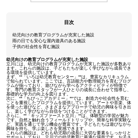
目次
幼児向けの教育プログラムが充実した施設
雨の日でも安心な屋内遊具のある施設
子供の社会性を育む施設
幼児向けの教育プログラムが充実した施設
立川には、幼児向けの教育プログラムが充実した施設が多数あり
ます。これらの施設は、子どもたちが楽しく学びながら成長でき
る環境を提供しています。
まず、**「いろは幼児教育センター」**は、豊富なカリキュラム
で知られています。ここでは、言語能力や数理能力を育むプログ
ラムが揃っており、遊びながら学べるアクティビティが特徴で
す。専門の教育スタッフが一人ひとりの成長に合わせて指導し、
基礎的な学力の向上を図ります。
次に、**「ちびっこアカデミー」**では、創造力や社会性を育む
ことを重視したプログラムを提供しています。アートや音楽、体
を使った遊びなど、さまざまなアプローチで幼児の興味を引き出
し、楽しく学びながら自信をつけることができます。
さらに、**「キッズファースト立川」**は、体験型の学習が魅力
です。自然と触れ合うフィールドトリップや、簡単な科学実験な
ど、実践を通じて学ぶ機会が豊富です。子どもたちは遊びながら
興味を持ち、学ぶ楽しさを実感できます。
これらの施設は、どれも幼児期の成長に大切な要素をしっかりと
サポートしており、立川での幼児教育に最適な場所です。お子さ