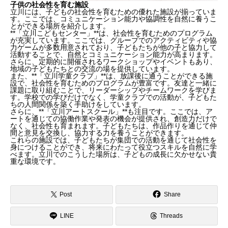
子供の社会性を育む施設
立川には、子どもの社会性を育むための優れた施設が揃っていま
す。ここでは、コミュニケーション能力や協調性を自然に養うこ
とができる場所を紹介します。
**「立川こどもセンター」**は、社会性を育むためのプログラム
が充実しています。ここでは、グループでのアクティビティや協
力ゲームが多数用意されており、子どもたちが他の子と協力して
活動することで、自然とコミュニケーション能力が高まります。
さらに、定期的に開催されるワークショップやイベントもあり、
地域の子どもたちとの交流の場を提供しています。
また、**「立川学童クラブ」**は、放課後に通うことができる施
設で、社会性を育むためのプログラムが豊富です。友達と一緒に
課題に取り組むことで、リーダーシップやチームワークを学びま
す。学校での学びだけでなく、学童クラブでの活動が、子どもた
ちの人間関係を築く手助けをしています。
さらに、**「立川アートスクール」**も注目です。ここでは、ア
ートを通じての協働作業や発表の機会が提供され、創造力だけで
なく、社会性も育まれます。子どもたちは、作品作りを通じて仲
間と意見を交換し、協力する力を養うことができます。
これらの施設では、子どもたちが集団での活動を通じて社会性を
身につけることができ、将来にわたって役立つスキルを自然に学
べます。立川でのこうした場所は、子どもの成長に欠かせない貴
重な環境です。
Post
Share
LINE
Threads