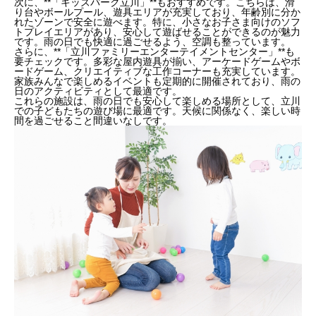
次に、**「キッズパーク立川」**もおすすめです。こちらは、滑
り台やボールプール、遊具エリアが充実しており、年齢別に分か
れたゾーンで安全に遊べます。特に、小さなお子さま向けのソフ
トプレイエリアがあり、安心して遊ばせることができるのが魅力
です。雨の日でも快適に過ごせるよう、空調も整っています。
さらに、**「立川ファミリーエンターテイメントセンター」**も
要チェックです。多彩な屋内遊具が揃い、アーケードゲームやボ
ードゲーム、クリエイティブな工作コーナーも充実しています。
家族みんなで楽しめるイベントも定期的に開催されており、雨の
日のアクティビティとして最適です。
これらの施設は、雨の日でも安心して楽しめる場所として、立川
での子どもたちの遊び場に最適です。天候に関係なく、楽しい時
間を過ごせること間違いなしです。
幼児向けの教育プログラムが充実した施設
雨の日でも安心な屋内遊具のある施設
子供の社会性を育む施設